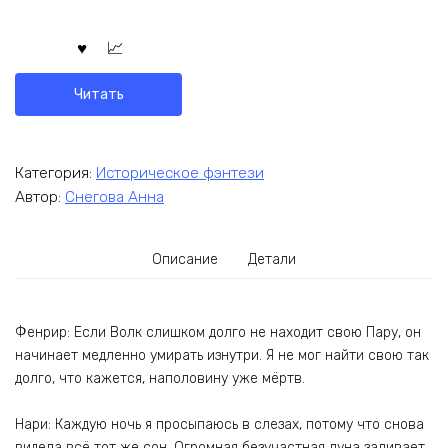
Читать
Категория:
Историческое фэнтези
Автор:
Снегова Анна
Описание
Детали
Фенрир: Если Волк слишком долго не находит свою Пару, он
начинает медленно умирать изнутри. Я не мог найти свою так
долго, что кажется, наполовину уже мёртв.
Нари: Каждую ночь я просыпаюсь в слезах, потому что снова
видела всё тот же сон. Огромная безучастная луна заливает