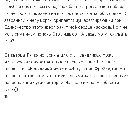
голубым светом крышу ледяной башни, пронзающей небеса.
Гигантский волк замер на крыше, силуэт чётко обрисован. С
задранной к небу морды срывается душераздирающий вой.
Одиночество этого зверя ранит моё сердце насквозь. Но я не
могу ему ничем помочь. Это лишь сон. А разве могут оживать
сны?
От автора: Пятая история в цикле о Невидимках. Может
читаться как самостоятельное произведение! В идеале –
после книг «Невидимый муж» и «Искушение Фрейи», где мы
впервые встречаемся с этими героями, как второстепенными
персонажами чужих историй. Настало им время обрести
свою))
18+