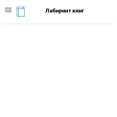
Перейти
к
Лабиринт книг
содержанию