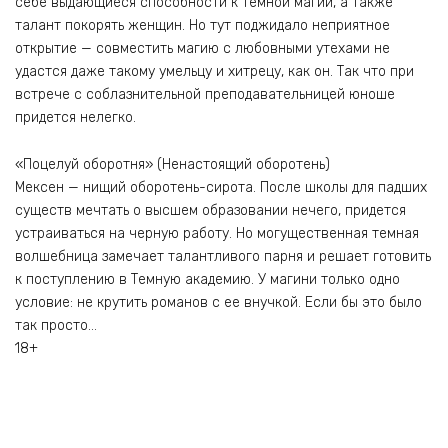
себе выдающиеся способности к темной магии, а также
талант покорять женщин. Но тут поджидало неприятное
открытие — совместить магию с любовными утехами не
удастся даже такому умельцу и хитрецу, как он. Так что при
встрече с соблазнительной преподавательницей юноше
придется нелегко.
«Поцелуй оборотня» (Ненастоящий оборотень)
Мексен — нищий оборотень-сирота. После школы для падших
существ мечтать о высшем образовании нечего, придется
устраиваться на черную работу. Но могущественная темная
волшебница замечает талантливого парня и решает готовить
к поступлению в Темную академию. У магини только одно
условие: не крутить романов с ее внучкой. Если бы это было
так просто…
18+