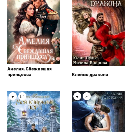
Амелия. Сбежавшая
принцесса
Клеймо дракона