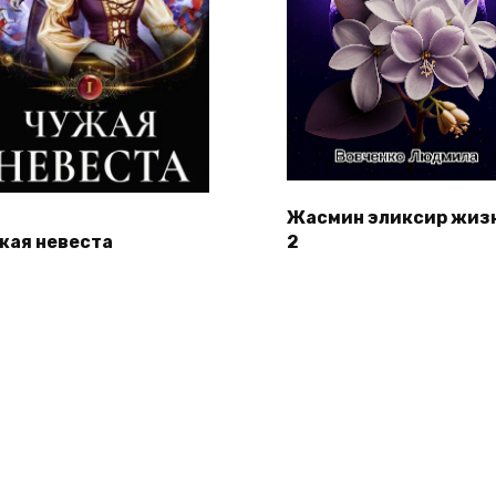
Жасмин эликсир жиз
жая невеста
2