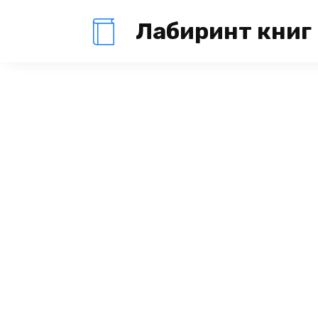
Перейти
Лабиринт книг
к
содержанию