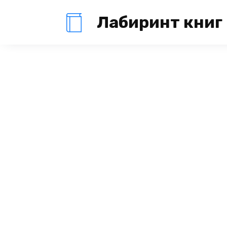
Перейти
Лабиринт книг
к
содержанию