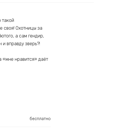
о такой
е своя! Охотницы за
ютого, а сам гендир,
н и вправду зверь?!
на «мне нравится» даёт
бесплатно