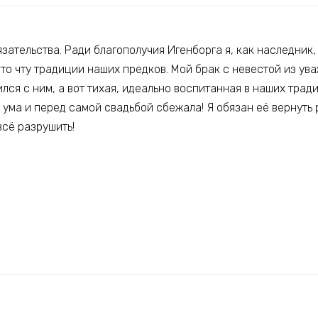
зательства. Ради благополучия Игенборга я, как наследник
 что чту традиции наших предков. Мой брак с невестой из у
лся с ним, а вот тихая, идеально воспитанная в наших трад
с ума и перед самой свадьбой сбежала! Я обязан её вернуть
всё разрушить!