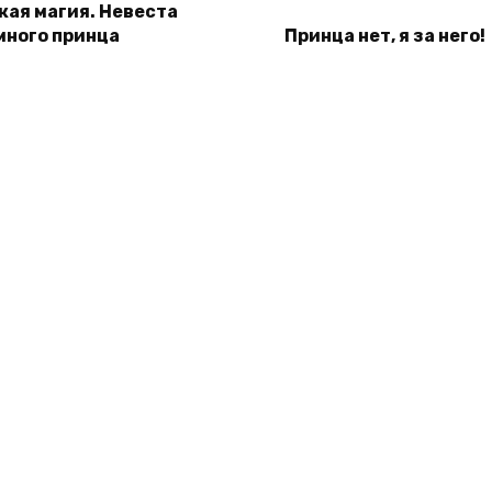
кая магия. Невеста
много принца
Принца нет, я за него!