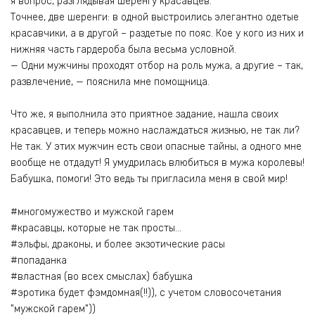
я вопрос, разглядывая шеренгу красавцев.
Точнее, две шеренги: в одной выстроились элегантно одетые
красавчики, а в другой – раздетые по пояс. Кое у кого из них и
нижняя часть гардероба была весьма условной.
— Одни мужчины проходят отбор на роль мужа, а другие – так,
развлечение, — пояснила мне помощница.
Что же, я выполнила это приятное задание, нашла своих
красавцев, и теперь можно наслаждаться жизнью, не так ли?
Не так. У этих мужчин есть свои опасные тайны, а одного мне
вообще не отдадут! Я умудрилась влюбиться в мужа королевы!
Бабушка, помоги! Это ведь ты пригласила меня в свой мир!
#многомужество и мужской гарем
#красавцы, которые не так просты…
#эльфы, драконы, и более экзотические расы
#попаданка
#властная (во всех смыслах) бабушка
#эротика будет фэмдомная(!!)), с учетом словосочетания
"мужской гарем"))