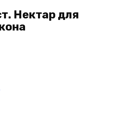
т. Нектар для
кона
и