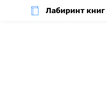
Перейти
Лабиринт книг
к
содержанию