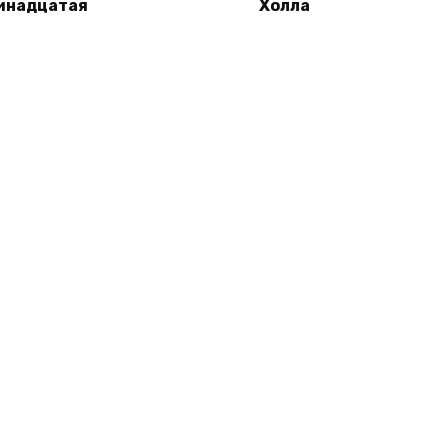
инадцатая
Холла