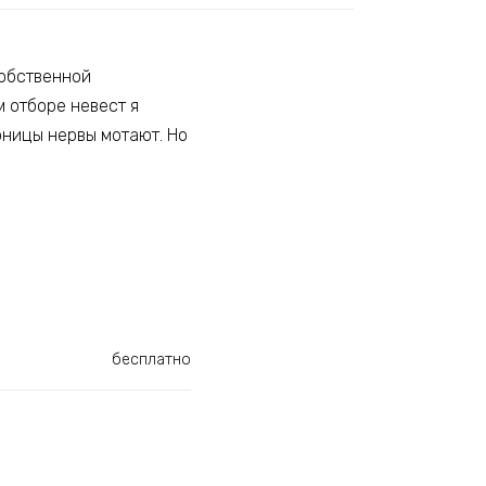
собственной
м отборе невест я
рницы нервы мотают. Но
бесплатно