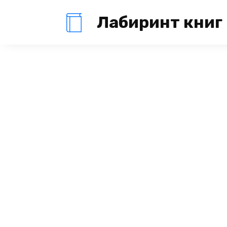
Перейти
Лабиринт книг
к
содержанию