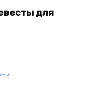
евесты для
тези