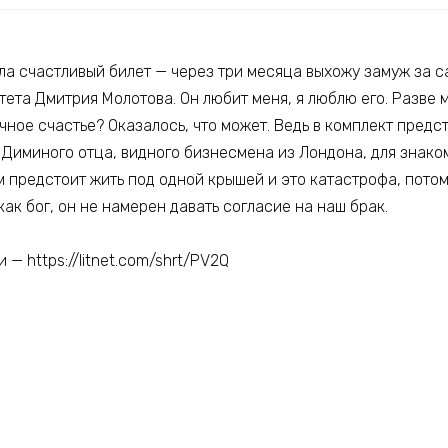
ла счастливый билет — через три месяца выхожу замуж за с
ета Дмитрия Молотова. Он любит меня, я люблю его. Разве 
чное счастье? Оказалось, что может. Ведь в комплект пред
 Диминого отца, видного бизнесмена из Лондона, для знако
м предстоит жить под одной крышей и это катастрофа, потом
как бог, он не намерен давать согласие на наш брак.
— https://litnet.com/shrt/PV2Q