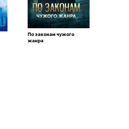
По законам чужого
жанра