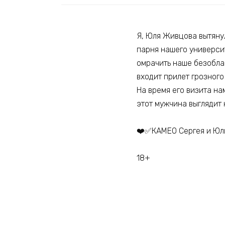
Я, Юля Живцова вытяну
парня нашего университ
омрачить наше безобла
входит прилет грозного
На время его визита на
этот мужчина выглядит 
❤️✅КАМЕО Сергея и Юли 
18+