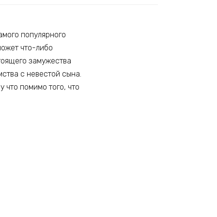
амого популярного
может что-либо
стоящего замужества
мства с невестой сына.
у что помимо того, что