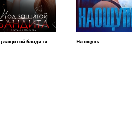
д защитой бандита
На ощупь