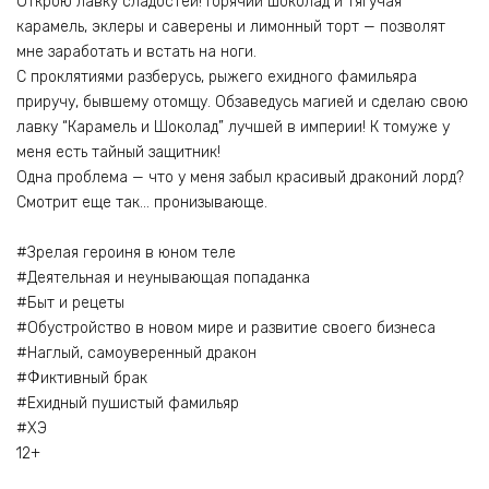
Открою лавку сладостей! Горячий шоколад и тягучая
карамель, эклеры и саверены и лимонный торт — позволят
мне заработать и встать на ноги.
С проклятиями разберусь, рыжего ехидного фамильяра
приручу, бывшему отомщу. Обзаведусь магией и сделаю свою
лавку “Карамель и Шоколад” лучшей в империи! К томуже у
меня есть тайный защитник!
Одна проблема — что у меня забыл красивый драконий лорд?
Смотрит еще так… пронизывающе.
‍#Зрелая героиня в юном теле
#Деятельная и неунывающая попаданка
#Быт и рецеты
‍#Обустройство в новом мире и развитие своего бизнеса
#Наглый, самоуверенный дракон
#Фиктивный брак
#Ехидный пушистый фамильяр
#ХЭ
12+