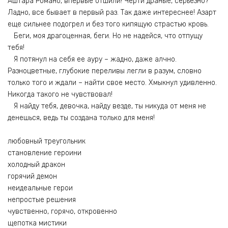
Аштара Романо, впервые отшили! Черти драные, серьезно?
Ладно, все бывает в первый раз. Так даже интереснее! Азарт
еще сильнее подогрел и без того кипящую страстью кровь.
Беги, моя драгоценная, беги. Но не надейся, что отпущу
тебя!
Я потянул на себя ее ауру – жадно, даже алчно.
Разноцветные, глубокие переливы легли в разум, словно
только того и ждали – найти свое место. Хмыкнул удивленно.
Никогда такого не чувствовал!
Я найду тебя, девочка, найду везде, ты никуда от меня не
денешься, ведь ты создана только для меня!
любовный треугольник
становление героини
холодный дракон
горячий демон
неидеальные герои
непростые решения
чувственно, горячо, откровенно
щепотка мистики