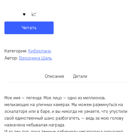
Читать
Категория:
Киберпанк
Автор:
Вероника Шаль
Описание
Детали
Мое имя — легенда. Мое лицо — одно из миллионов,
мелькающих на уличных камерах. Мы можем разминуться на
эскалаторе или в баре, и вы никогда не узнаете, что упустили
свой единственный шанс разбогатеть, — ведь за мою голову
назначена небывалая награда.
И до тех пор, пока темные лабиринты мегаполиса скрывают