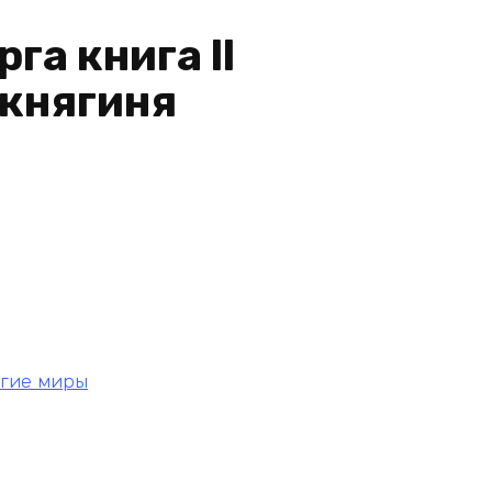
га книга ll
 княгиня
угие миры