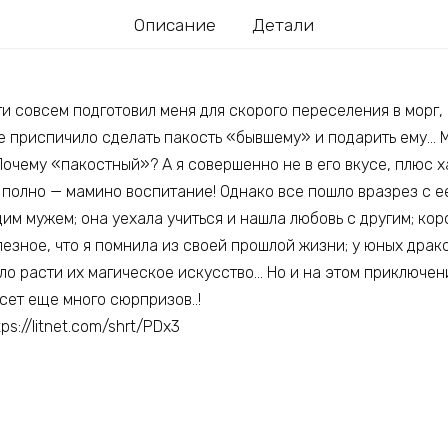
Описание
Детали
и совсем подготовил меня для скорого переселения в морг, 
 приспичило сделать пакость «бывшему» и подарить ему… Ме
очему «пакостный»? А я совершенно не в его вкусе, плюс х
 полно — мамино воспитание! Однако все пошло вразрез с е
м мужем; она уехала учиться и нашла любовь с другим; кор
лезное, что я помнила из своей прошлой жизни; у юных дра
ло расти их магическое искусство… Но и на этом приключен
сет еще много сюрпризов..!
://litnet.com/shrt/PDx3