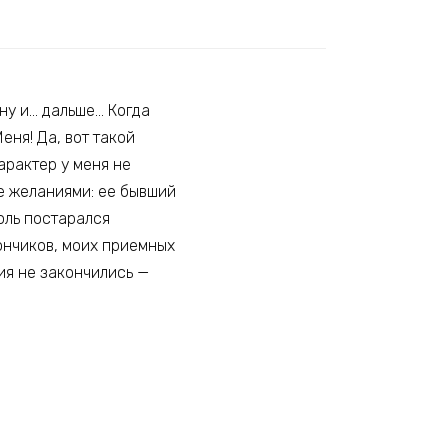
ну и… дальше… Когда
ня! Да, вот такой
арактер у меня не
е желаниями: ее бывший
оль постарался
кончиков, моих приемных
ия не закончились —