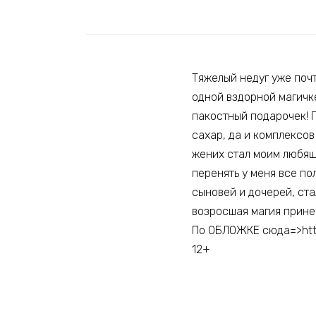
Тяжелый недуг уже почт
одной вздорной магичке
пакостный подарочек! П
сахар, да и комплексов
жених стал моим любящи
перенять у меня все по
сыновей и дочерей, ста
возросшая магия прине
По ОБЛОЖКЕ сюда=>https
12+