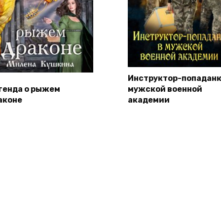
Инструктор-попаданк
генда о рыжем
мужской военной
аконе
академии