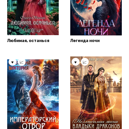
Любимая, останься
Легенда ночи