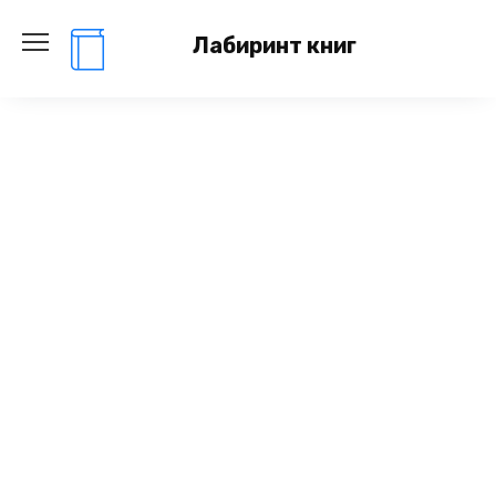
Перейти
к
Лабиринт книг
содержанию