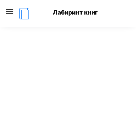
Перейти
к
Лабиринт книг
содержанию