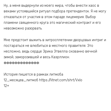
Ну, а меня выдернули из моего мира, чтобы внести хаос в
веками устоявшийся ритуал подбора претенденток. Я не могу
отказаться от участия в этом параде лицемерия. Выбор
пламени священного круга это магический контракт и его
невозможно разорвать.
Мне предстоит выжить в хитросплетении дворцовых интриг и
постараться не влюбиться в местного правителя. Это
несложно, ведь сердце Эрика Этвелла скованно вечной
зимой, заморозившей и весь Каэрллион.
❄️❄️❄️❄️❄️❄️❄️❄️❄️❄️❄️❄️❄️
История пишется в рамках литмоба
12_месяцев_литмоб https://litnet.com/shrt/Vxlo
12+