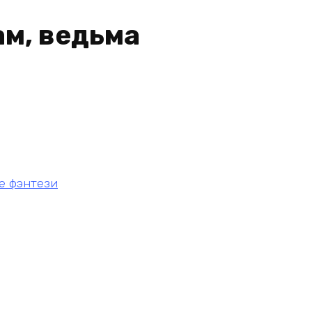
ам, ведьма
е фэнтези