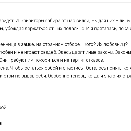
идят. Инквизиторы забирают нас силой, мы для них – лишь 
ы, убеждая держаться от них подальше. И я пряталась, пока
ленница в замке, на странном отборе… Кого? Их любовниц?
любви и не играют свадеб. Здесь царят иные законы. Закон
Они требуют им покориться и не терпят отказов.
асна. Чтобы остаться собой и спастись. Осталось понять: ко
и этом не выдав себя. Особенно теперь, когда я знаю их ст
ерой
к