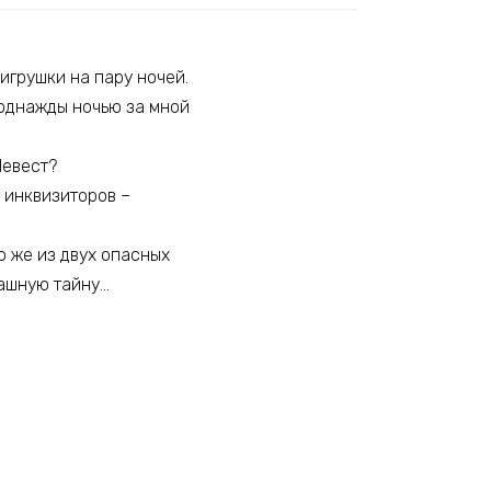
игрушки на пару ночей.
 однажды ночью за мной
 Невест?
ы инквизиторов –
го же из двух опасных
рашную тайну…