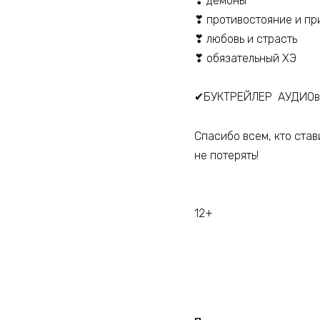
❣ демоны
❣ противостояние и пр
❣ любовь и страсть
❣ обязательный ХЭ
✔БУКТРЕЙЛЕР АУДИОве
Спасибо всем, кто став
не потерять!
12+