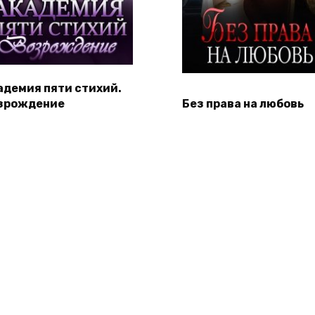
адемия пяти стихий.
зрождение
Без права на любовь