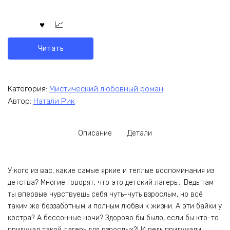
Читать
Категория:
Мистический любовный роман
Автор:
Натали Рик
Описание
Детали
У кого из вас, какие самые яркие и теплые воспоминания из
детства? Многие говорят, что это детский лагерь… Ведь там
ты впервые чувствуешь себя чуть-чуть взрослым, но всё
таким же беззаботным и полным любви к жизни. А эти байки у
костра? А бессонные ночи? Здорово бы было, если бы кто-то
придумал такой лагерь для взрослых?! И ведь придумали,