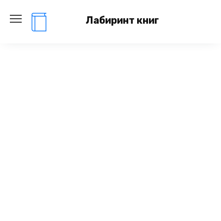
Перейти
к
Лабиринт книг
содержанию