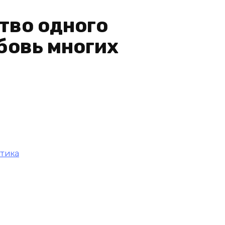
тво одного
бовь многих
тика