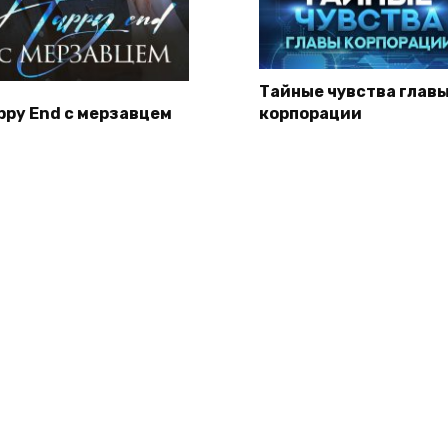
Тайные чувства глав
ppy End с мерзавцем
корпорации