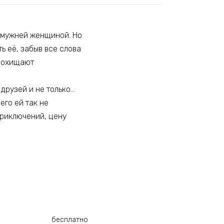
замужней женщиной. Но
ь её, забыв все слова
 похищают
друзей и не только…
его ей так не
приключений, цену
бесплатно