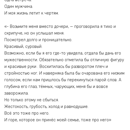
Один мужчина.
И моя жизнь летит к чертям.
«- Возьмите меня вместо дочери, — проговорила я тихо и
скрипуче, но он услышал меня.
Посмотрел долго и проницательно.
Красивый, суровый.
Возможно, если бы я его где-то увидела, отдала бы дань его
мужественности. Обязательно отметила бы отличную фигуру
и красивые руки . Восхитилась бы разворотом плеч и
стройностью ног. И наверняка была бы очарована его низким
голосом, если нам пришлось бы перекинуться парой слов. А
глубина его глаз, тёмных, чарующих, меня бы и вовсе
заворожила.
Но только этому не сбыться.
Жестокость, грубость, холод и равнодушие.
Всё это тоже про него.
И горе, которое он принёс моей семье, тоже про него»