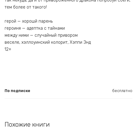
Так некуда, да и от приворожённого дракона попробуй сбеги,
тем более от такого!
герой — хорошй парень
героиня — адептка с тайнами
между ними — случайный привором
веселе, хэллоуинский колорит, Хэппи Энд
12+
По подписке
бесплатно
Похожие книги