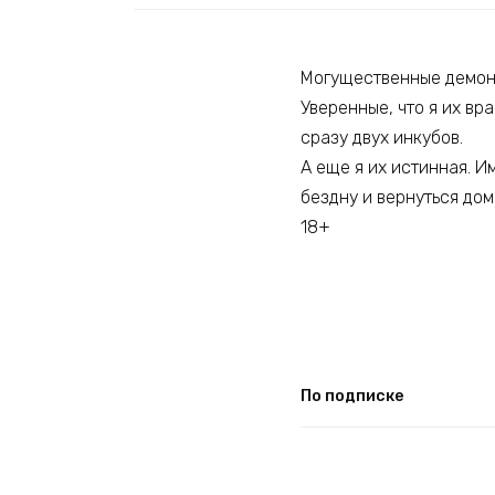
Могущественные демоны
Уверенные, что я их вр
сразу двух инкубов.
А еще я их истинная. И
бездну и вернуться до
18+
По подписке