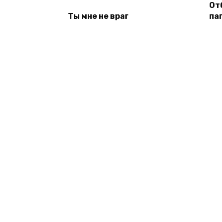
От
Ты мне не враг
па
© 2026 Книги