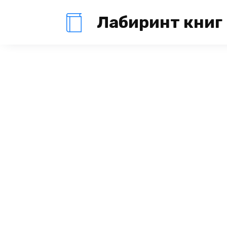
Перейти
Лабиринт книг
к
содержанию