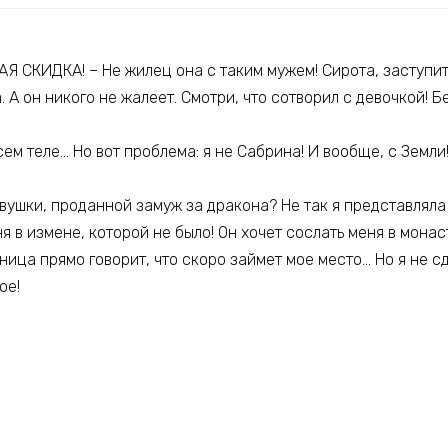
СКИДКА! – Не жилец она с таким мужем! Сирота, заступить
. А он никого не жалеет. Смотри, что сотворил с девочкой! 
сем теле… Но вот проблема: я не Сабрина! И вообще, с Земли
евушки, проданной замуж за дракона? Не так я представляла
я в измене, которой не было! Он хочет сослать меня в мона
ница прямо говорит, что скоро займет мое место… Но я не с
ое!