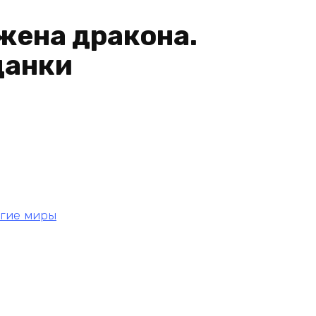
жена дракона.
данки
угие миры