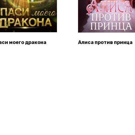
аси моего дракона
Алиса против принца