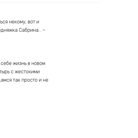
ся некому, вот и
Бедняжка Сабрина… –
!
 себе жизнь в новом
стырь с жестокими
дамся так просто и не