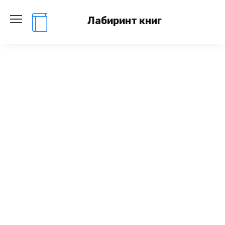
Перейти
к
Лабиринт книг
содержанию