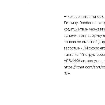
— Колясочник я теперь
Литвину. Особенно, ког
ходить.Литвин уезжает 
вспоминает подружку де
заноза со смешной дырк
взрослыми…"И скоро ег
Танго из "Инструкторов
НОВИНКА автора уже на
https://litnet.com/shrt/
18+