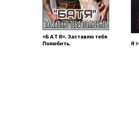
«Б А Т Я». Заставлю тебя
Полюбить.
Я 