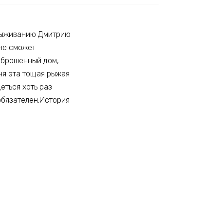
 выживанию Дмитрию
 не сможет
заброшенный дом,
еня эта тощая рыжая
еться хоть раз
обязателен.История