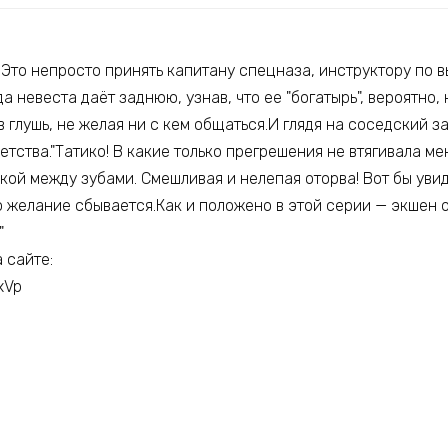
…Это непросто принять капитану спецназа, инструктору по
да невеста даёт заднюю, узнав, что ее "богатырь", вероятно,
в глушь, не желая ни с кем общаться.И глядя на соседский 
тства."Татико! В какие только прегрешения не втягивала м
ой между зубами. Смешливая и нелепая оторва! Вот бы увид
о желание сбывается.Как и положено в этой серии — экшен 
"
 сайте:
hxVp