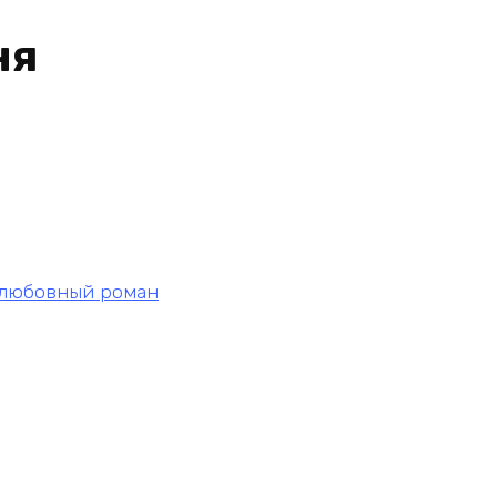
ня
любовный роман