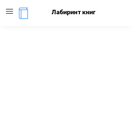
Перейти
к
Лабиринт книг
содержанию