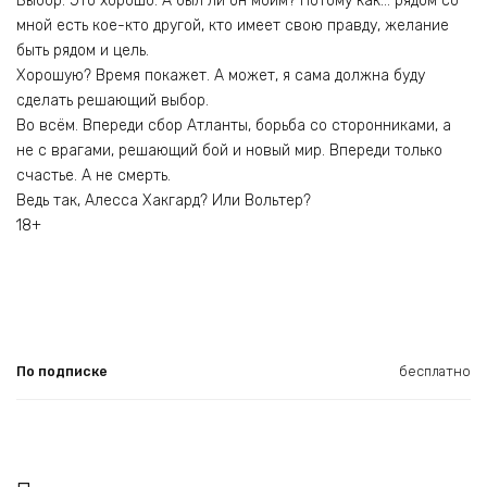
Выбор. Это хорошо. А был ли он моим? Потому как… рядом со
мной есть кое-кто другой, кто имеет свою правду, желание
быть рядом и цель.
Хорошую? Время покажет. А может, я сама должна буду
сделать решающий выбор.
Во всём. Впереди сбор Атланты, борьба со сторонниками, а
не с врагами, решающий бой и новый мир. Впереди только
счастье. А не смерть.
Ведь так, Алесса Хакгард? Или Вольтер?
18+
По подписке
бесплатно