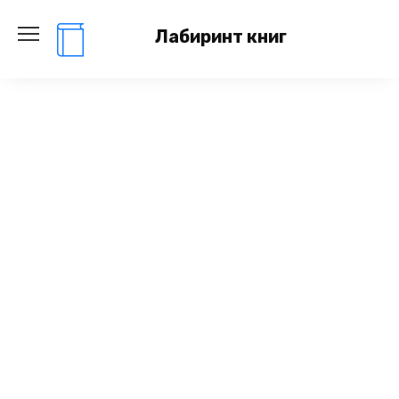
Перейти
к
Лабиринт книг
содержанию