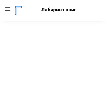
Перейти
к
Лабиринт книг
содержанию