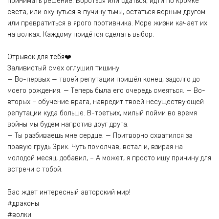
принимать решение. Бороться или сдаться, идти по кромке
света, или окунуться в пучину тьмы, остаться верным другом
или превратиться в ярого противника. Море жизни качает их
на волках. Каждому придётся сделать выбор.
Отрывок для тебя❤️
Заливистый смех оглушил тишину.
— Во-первых — твоей репутации пришёл конец, задолго до
моего рождения. — Теперь была его очередь смеяться. — Во-
вторых – обучение врага, навредит твоей несуществующей
репутации куда больше. В-третьих, милый пойми во время
войны мы будем напротив друг друга.
— Ты разбиваешь мне сердце. — Притворно схватился за
правую грудь Эрик. Чуть помолчав, встал и, взирая на
молодой месяц, добавил, – А может, я просто ищу причину для
встречи с тобой.
Вас ждет интересный авторский мир!
#драконы
#волки