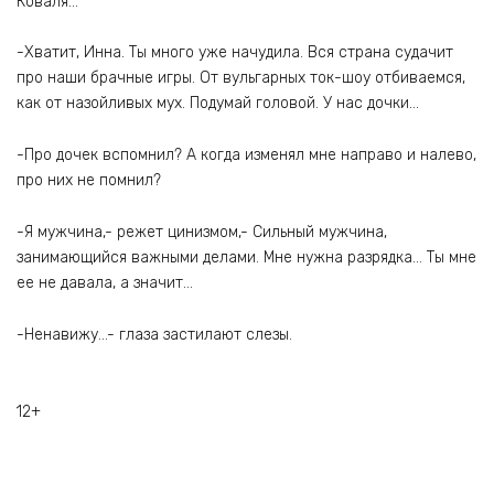
Коваля…
-Хватит, Инна. Ты много уже начудила. Вся страна судачит
про наши брачные игры. От вульгарных ток-шоу отбиваемся,
как от назойливых мух. Подумай головой. У нас дочки…
-Про дочек вспомнил? А когда изменял мне направо и налево,
про них не помнил?
-Я мужчина,- режет цинизмом,- Сильный мужчина,
занимающийся важными делами. Мне нужна разрядка… Ты мне
ее не давала, а значит…
-Ненавижу…- глаза застилают слезы.
12+