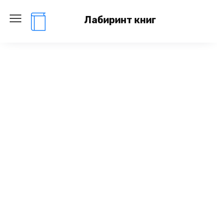
Перейти
к
Лабиринт книг
содержанию