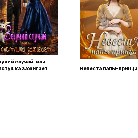
зучий случай, или
лстушка зажигает
Невеста папы-принца