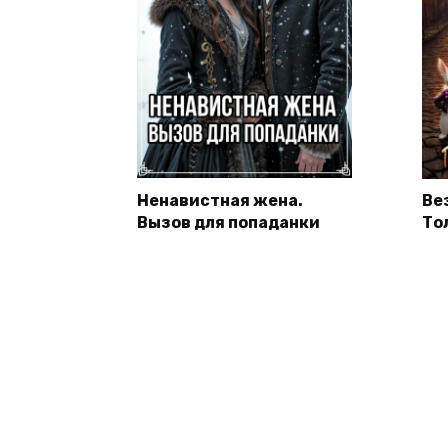
Ненавистная жена.
Ве
Вызов для попаданки
То