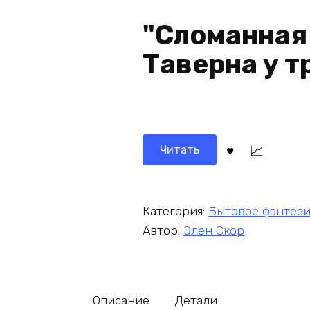
"Сломанная 
Таверна у т
Читать
Категория:
Бытовое фэнтез
Автор:
Элен Скор
Описание
Детали