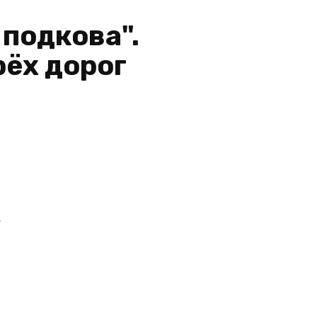
подкова".
рёх дорог
и