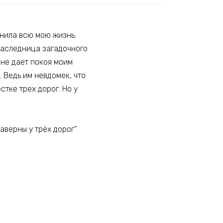
енила всю мою жизнь.
наследница загадочного
 не дает покоя моим
 Ведь им невдомек, что
тке трех дорог. Но у
аверны у трёх дорог"