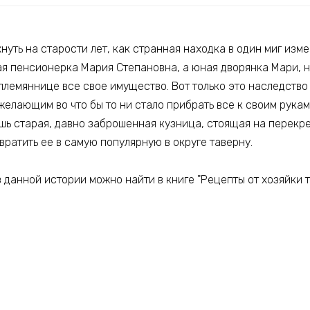
нуть на старости лет, как странная находка в один миг изм
ая пенсионерка Мария Степановна, а юная дворянка Мари, 
племяннице все свое имущество. Вот только это наследство
елающим во что бы то ни стало прибрать все к своим рукам.
шь старая, давно заброшенная кузница, стоящая на перекрес
евратить ее в самую популярную в округе таверну.
данной истории можно найти в книге "Рецепты от хозяйки т