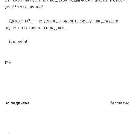
От такой наглости аж воздухом подавился. Нахалка в своем
уме? Что за шутки?
— Да как ты?.. — не успел договорить фразу, как девушка
радостно захлопала в ладоши.
— Спасибо!
12+
По подписке
бесплатно