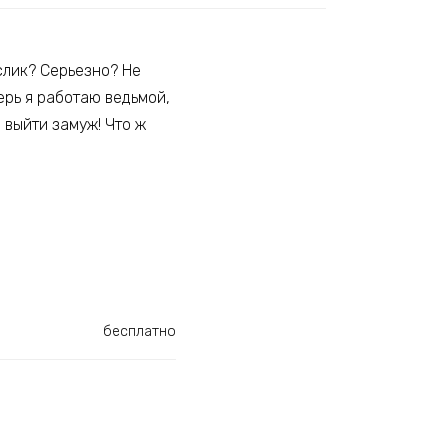
слик? Серьезно? Не
перь я работаю ведьмой,
 выйти замуж! Что ж
бесплатно