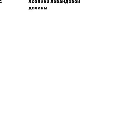
с
Хозяйка лавандовой
долины