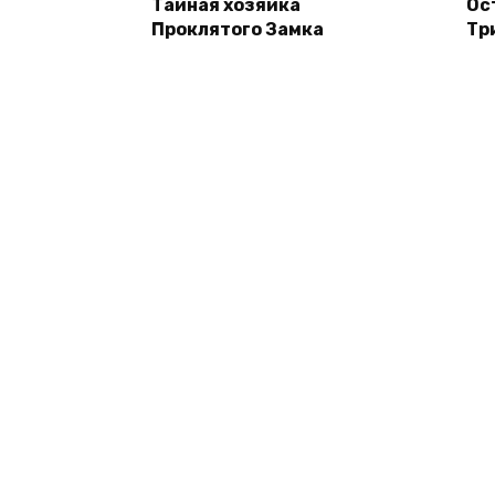
Тайная хозяйка
Ос
Проклятого Замка
Тр
© 2026 Книги