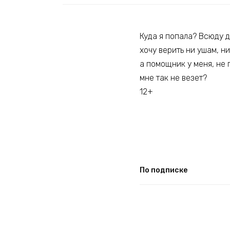
Куда я попала? Всюду д
хочу верить ни ушам, н
а помощник у меня, не 
мне так не везет?
12+
По подписке