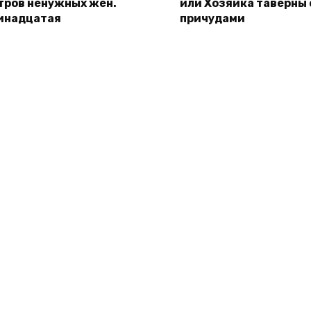
тров ненужных жен.
или Хозяйка таверны 
инадцатая
причудами