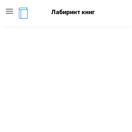
Перейти
к
Лабиринт книг
содержанию