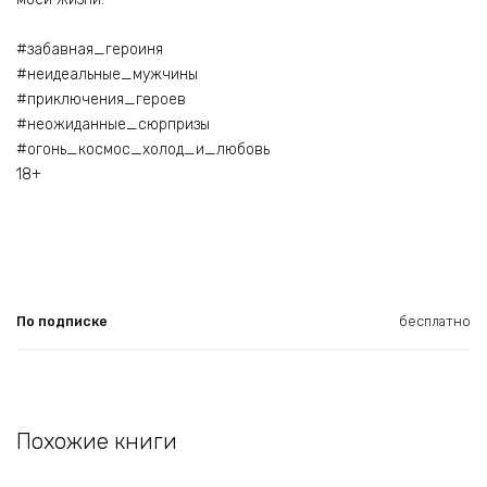
#забавная_героиня
#неидеальные_мужчины
#приключения_героев
#неожиданные_сюрпризы
#огонь_космос_холод_и_любовь
18+
По подписке
бесплатно
Похожие книги