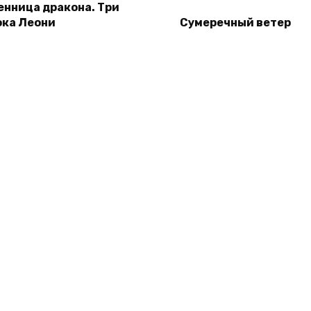
енница дракона. Три
ока Леони
Сумеречный ветер