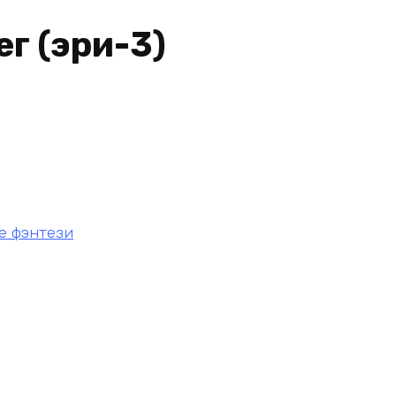
ег (эри-3)
е фэнтези