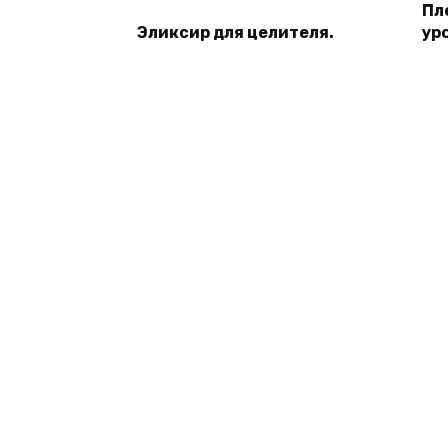
Пл
Эликсир для целителя.
ур
© 2026 Книги