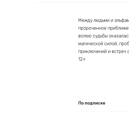
Между людьми и эльфами
пророченное приближен
волею судьбы оказалась
магической силой, про
приключений и встреч 
12+
По подписке