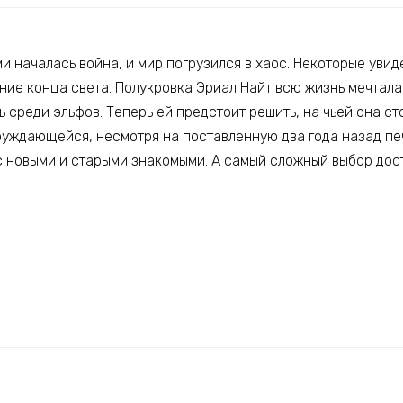
 началась война, и мир погрузился в хаос. Некоторые увид
ие конца света. Полукровка Эриал Найт всю жизнь мечтала 
 среди эльфов. Теперь ей предстоит решить, на чьей она сто
буждающейся, несмотря на поставленную два года назад печ
с новыми и старыми знакомыми. А самый сложный выбор дос