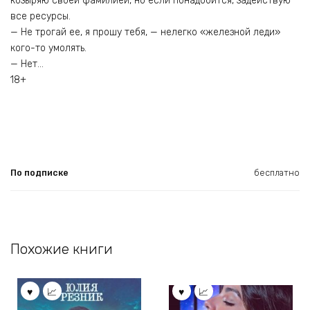
козыряю своей фамилией, но если понадобится, задействую
все ресурсы.
— Не трогай ее, я прошу тебя, — нелегко «железной леди»
кого-то умолять.
— Нет…
18+
По подписке
бесплатно
Похожие книги