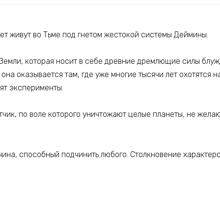
ет живут во Тьме под гнетом жестокой системы Деймины.
 Земли, которая носит в себе древние дремлющие силы блу
 она оказывается там, где уже многие тысячи лет охотятся 
ят эксперименты.
тчик, по воле которого уничтожают целые планеты, не жел
чина, способный подчинить любого. Столкновение характер