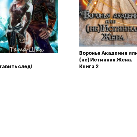
Воронья Академия ил
(не) Истинная Жена.
тавить след!
Книга 2