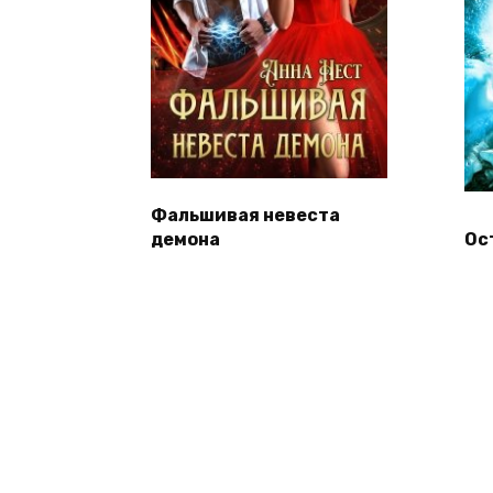
Фальшивая невеста
демона
Ос