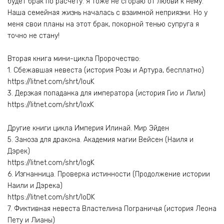
будет брак по расчёту. Я тоже не сгораю от любви к нему.
Наша семейная жизнь началась с взаимной неприязни. Но у
меня свои планы на этот брак, покорной тенью супруга я
точно не стану!
Вторая книга мини-цикла Пророчество:
1. Сбежавшая невеста (история Розы и Артура, бесплатно)
https://litnet.com/shrt/louK
3. Дерзкая попаданка для императора (история Гио и Лили)
https://litnet.com/shrt/loxK
Другие книги цикла Империя Илинай. Мир Эйден
5. Заноза для дракона. Академия магии Вейсен (Наиля и
Дэрек)
https://litnet.com/shrt/logK
6. Изгнанница. Проверка истинности (Продолжение истории
Наили и Дэрека)
https://litnet.com/shrt/loDK
7. Фиктивная невеста Властелина Пограничья (история Леона
Пету и Лианы)