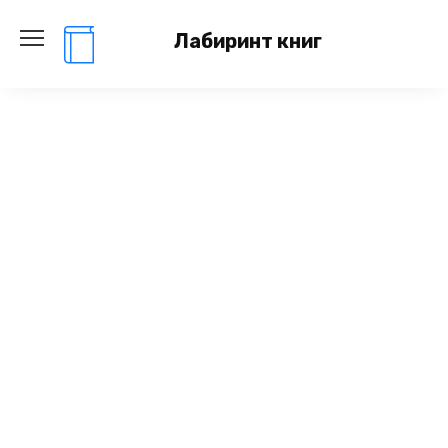
Перейти
к
Лабиринт книг
содержанию