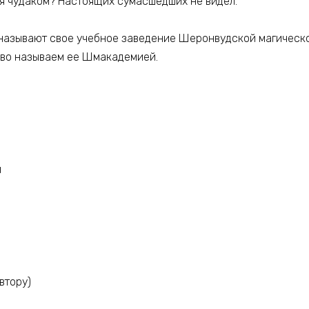
бя чудаком? Настоящих сумасшедших не видел.
называют свое учебное заведение Шеронвудской магическо
ливо называем ее Шмакадемией.
я
втору)