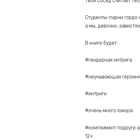
Твой сосед считает те
Студенты-парни гордо 
а мы, девочки, завист
В книге будет:
#гендерная интрига
#неунывающая героин
#интриги
#очень много юмора
#комплимент подруге а
12+