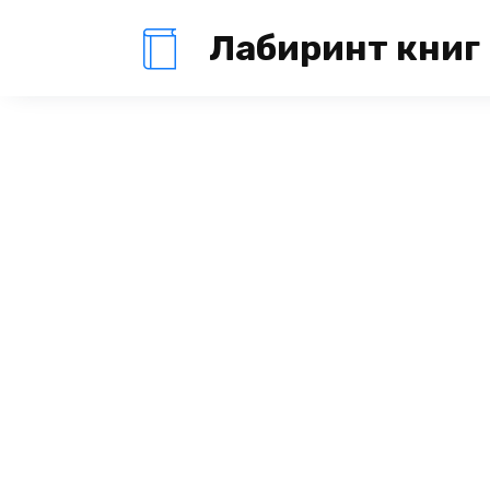
Перейти
Лабиринт книг
к
содержанию