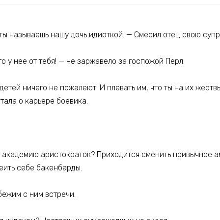
 ты называешь нашу дочь идиоткой. — Смерил отец свою супр
то у нее от тебя! — не заржавело за госпожой Перл.
детей ничего не пожалеют. И плевать им, что ты на их жертв
тала о карьере боевика.
в академию аристократок? Приходится сменить привычное ам
еить себе бакенбарды.
ежим с ним встречи.