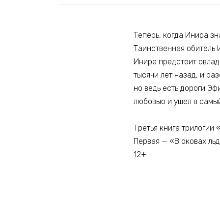
Теперь, когда Инира зн
Таинственная обитель И
Инире предстоит овладе
тысячи лет назад, и ра
но ведь есть дороги Эф
любовью и ушел в самы
Третья книга трилогии
Первая — «В оковах льд
12+