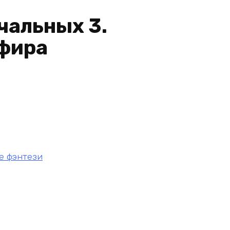
чальных 3.
фира
е фэнтези