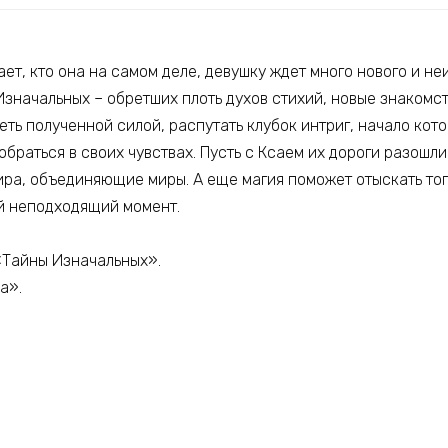
ает, кто она на самом деле, девушку ждет много нового и не
значальных – обретших плоть духов стихий, новые знакомст
ть полученной силой, распутать клубок интриг, начало кот
зобраться в своих чувствах. Пусть с Ксаем их дороги разошл
ира, объединяющие миры. А еще магия поможет отыскать тог
й неподходящий момент.
 «Тайны Изначальных».
а».