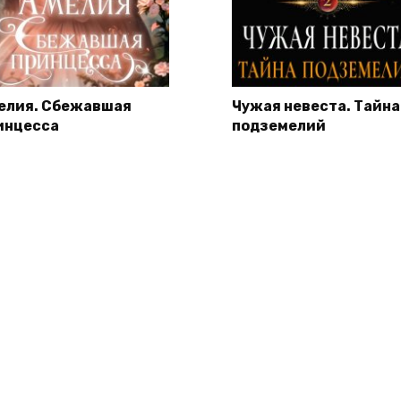
елия. Сбежавшая
Чужая невеста. Тайна
инцесса
подземелий