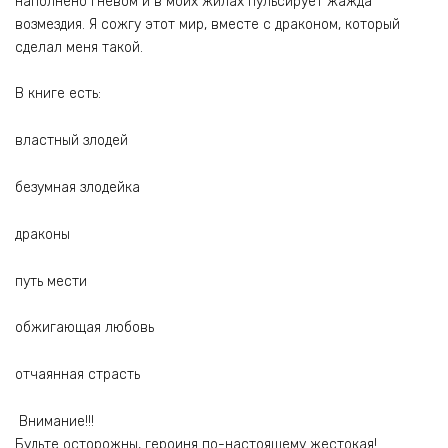
наполнено гневом и в моих жилах пульсирует жажда
возмездия. Я сожгу этот мир, вместе с драконом, который
сделал меня такой.
В книге есть:
властный злодей
безумная злодейка
драконы
путь мести
обжигающая любовь
отчаянная страсть
Внимание!!!
Будьте осторожны, героиня по-настоящему жестокая!