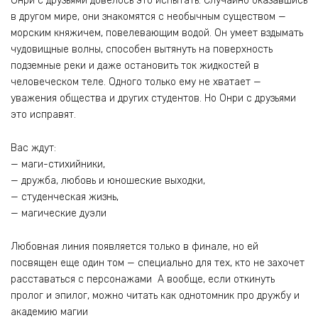
Онри с друзьями довелось это испытать. Случайно оказавшись
в другом мире, они знакомятся с необычным существом —
морским княжичем, повелевающим водой. Он умеет вздымать
чудовищные волны, способен вытянуть на поверхность
подземные реки и даже остановить ток жидкостей в
человеческом теле. Одного только ему не хватает —
уважения общества и других студентов. Но Онри с друзьями
это исправят.
Вас ждут:
— маги-стихийники,
— дружба, любовь и юношеские выходки,
— студенческая жизнь,
— магические дуэли
Любовная линия появляется только в финале, но ей
посвящен еще один том — специально для тех, кто не захочет
расставаться с персонажами А вообще, если откинуть
пролог и эпилог, можно читать как однотомник про дружбу и
академию магии