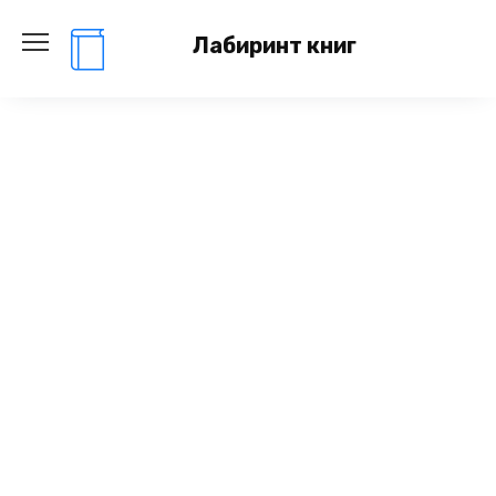
Перейти
к
Лабиринт книг
содержанию