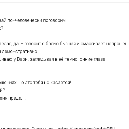
Давай по-человечески поговорим.
к?
сделал, да! – говорит с болью бывшая и смаргивает непрошен
я демонстративно.
шиваю у Вари, заглядывая в её темно-синие глаза.
ошениях. Но это тебя не касается!
ей?
еня предал!..