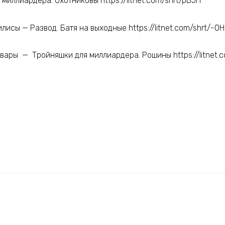
миллиардера. Охотниковы https://litnet.com/shrt/pB5H
исы — Развод. Батя на выходные https://litnet.com/shrt/-0
вары — Тройняшки для миллиардера. Рошины https://litnet.