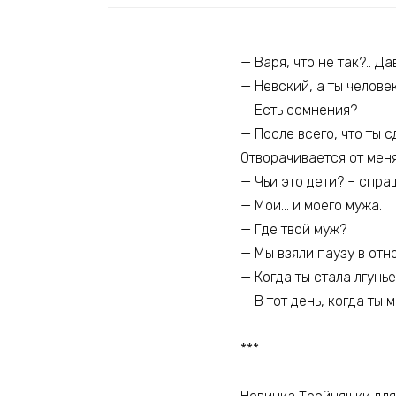
— Варя, что не так?.. 
— Невский, а ты челове
— Есть сомнения?
— После всего, что ты 
Отворачивается от мен
— Чьи это дети? – спра
— Мои… и моего мужа.
— Где твой муж?
— Мы взяли паузу в отн
— Когда ты стала лгунь
— В тот день, когда ты м
***