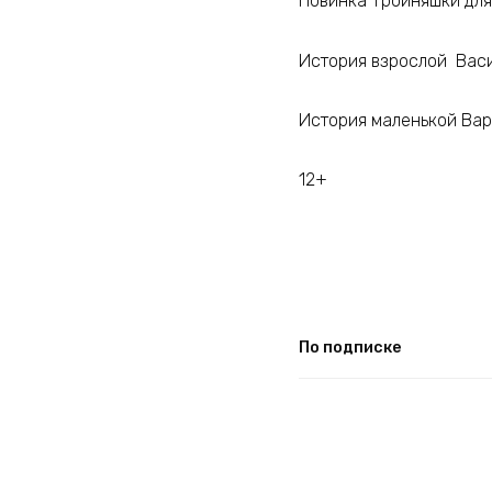
Новинка Тройняшки для 
История взрослой Васил
История маленькой Вар
12+
По подписке