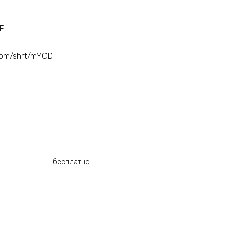
HF
com/shrt/mYGD
бесплатно