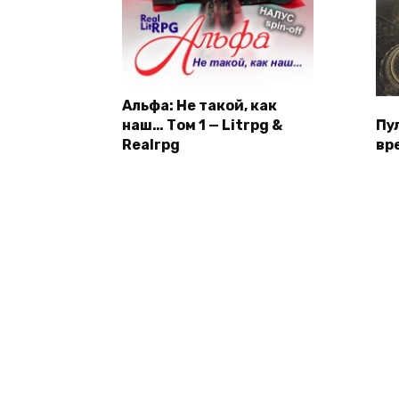
Альфа: Не такой, как
наш… Том 1 — Litrpg &
Пу
Realrpg
вр