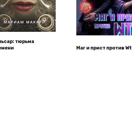
льсар: тюрьма
емени
Маг и прист против Wt