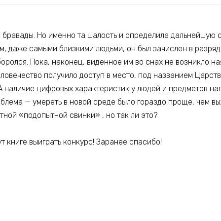
й бравады. Но именно та шалость и определила дальнейшую 
м, даже самыми близкими людьми, он был зачислен в разря
оролся. Пока, наконец, виденное им во снах не возникло на
ловечество получило доступ в место, под названием Царств
А наличие цифровых характеристик у людей и предметов нап
блема — умереть в новой среде было гораздо проще, чем вы
тной «подопытной свинки» , но так ли это?
т книге выиграть конкурс! Заранее спасибо!