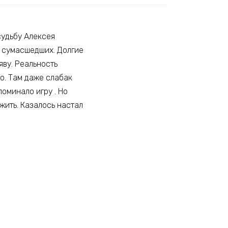
судьбу Алексея
д сумасшедших. Долгие
яву. Реальность
о. Там даже слабак
оминало игру . Но
жить. Казалось настал