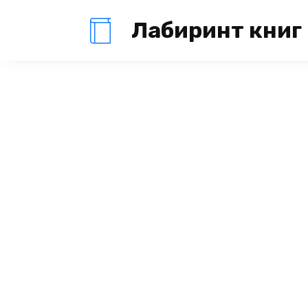
Перейти
Лабиринт книг
к
содержанию