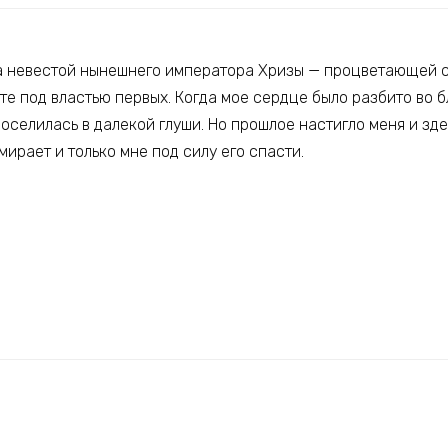
ла невестой нынешнего императора Хризы — процветающей с
те под властью первых. Когда мое сердце было разбито во б
оселилась в далекой глуши. Но прошлое настигло меня и зде
мирает и только мне под силу его спасти.