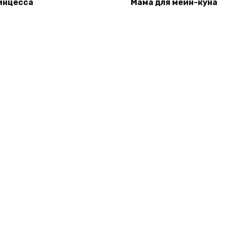
инцесса
Мама для мейн-куна